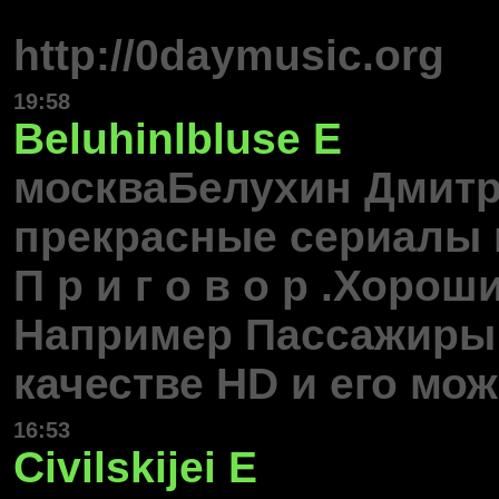
http://0daymusic.org
19:58
Beluhinlbluse
E
москваБелухин Дмитр
прекрасные сериалы в
П р и г о в о р .Хоро
Например Пассажиры
качестве HD и его мож
16:53
Civilskijei
E