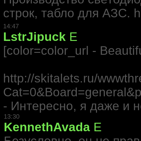
строк, табло для АЗС. ht
14:47
LstrJipuck
E
[color=color_url - Beautifu
http://skitalets.ru/wwwt
Cat=0&Board=general&pa
- Интересно, я даже и
13:30
KennethAvada
E
Безусловно, он не прав