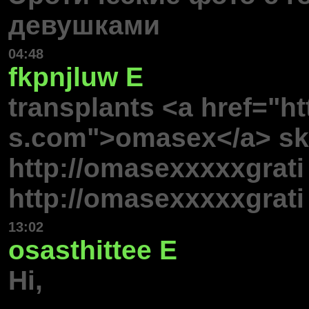
девушками
04:48
fkpnjluw
E
transplants <a href="h
s.com">omasex</a> sk
http://omasexxxxxgrat
http://omasexxxxxgrati
13:02
osasthittee
E
Hi,