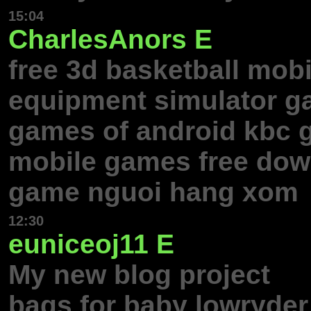
15:04
CharlesAnors
E
free 3d basketball mo
equipment simulator g
games of android kbc 
mobile games free dow
game nguoi hang xom
12:30
euniceoj11
E
My new blog project
bags for baby lowryder