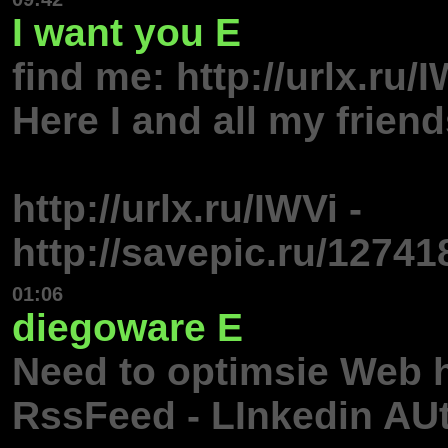
I want you
E
find me: http://urlx.ru/
Here I and all my frien
http://urlx.ru/IWVi -
http://savepic.ru/1274
01:06
diegoware
E
Need to optimsie Web h
RssFeed - LInkedin AU