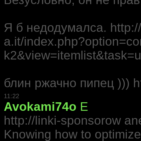
Я б недодумалса. http:/
a.it/index.php?option=c
k2&view=itemlist&task=
блин ржачно пипец ))) h
11:22
Avokami74o
E
http://linki-sponsorow a
Knowing how to optimize 