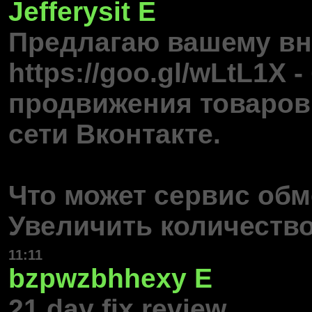
Jefferysit
E
Предлагаю вашему в
https://goo.gl/wLtL1X
продвижения товаров 
сети Вконтакте.
Что может сервис об
Увеличить количеств
11:11
bzpwzbhhexy
E
21 day fix review