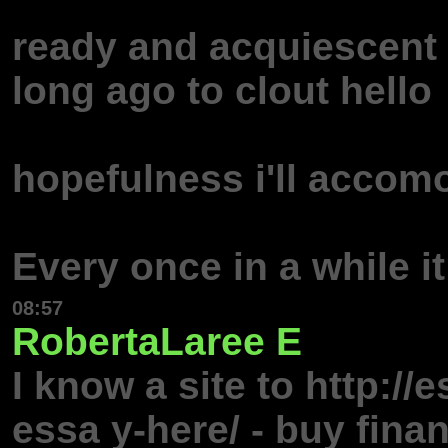
ready and acquiescent t
long ago to clout hello
hopefulness i'll accomo
Every once in a while it
08:57
RobertaLaree
E
I know a site to http:/
essa y-here/ - buy fina