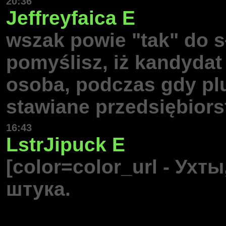
20:36
Jeffreyfaica
E
wszak powie "tak" do s
pomyślisz, iż kandydat
osoba, podczas gdy plu
stawiane przedsiębiors
16:43
LstrJipuck
E
[color=color_url - Ухт
штука.