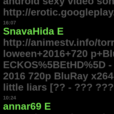
android sexy video so
http://erotic.googleplay
16:07
SnavaHida
E
http://animestv.info/
loween+2016+720 p+B
ECKOS%5BEtHD%5D - B
2016 720p BluRay x264
little liars [?? - ??? ???
10:24
annar69
E