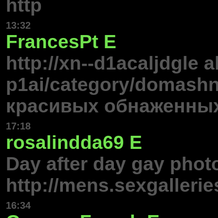
http
13:32
FrancesPt
E
http://xn--d1acaljdgle 
p1ai/category/domashni
красивых обнаженны
17:18
rosalindda69
E
Day after day gay phot
http://mens.sexgallerie
16:34